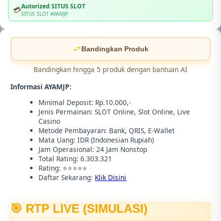
Autorized SITUS SLOT
💳
SITUS SLOT AYAMJP
Bandingkan Produk
Bandingkan hingga 5 produk dengan bantuan AI
Informasi AYAMJP:
Minimal Deposit: Rp.10.000,-
Jenis Permainan: SLOT Online, Slot Online, Live
Casino
Metode Pembayaran: Bank, QRIS, E-Wallet
Mata Uang: IDR (Indonesian Rupiah)
Jam Operasional: 24 Jam Nonstop
Total Rating: 6.303.321
Rating: ⭐⭐⭐⭐⭐
Daftar Sekarang:
Klik Disini
🎯 RTP LIVE (SIMULASI)