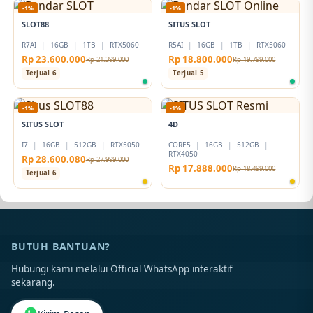
-1%
-1%
SLOT88
SITUS SLOT
R7AI
|
16GB
|
1TB
|
RTX5060
R5AI
|
16GB
|
1TB
|
RTX5060
Rp 23.600.000
Rp 18.800.000
Rp 21.399.000
Rp 19.799.000
Terjual 6
Terjual 5
-1%
-1%
SITUS SLOT
4D
I7
|
16GB
|
512GB
|
RTX5050
CORE5
|
16GB
|
512GB
|
RTX4050
Rp 28.600.080
Rp 27.999.000
Rp 17.888.000
Rp 18.499.000
Terjual 6
BUTUH BANTUAN?
Hubungi kami melalui Official WhatsApp interaktif
sekarang.