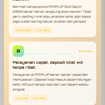
Bermain tanpa pola di AYAMJP Slot Gacor
2026 benar-benar langsung bisa maxwin. Tidak
perlu setting rumit atau analisis lama, spin biasa
saja sudah sering keluar scatter dan jackpot.
Metode Gacor
Pola Jelas
Zeyy
R
★★★★★
PENGGUNA LAMA • 1 MINGGU LALU
Pelayanan cepat, deposit kilat wd
tanpa ribet.
Pelayanan di AYAMJP benar-benar cepat dan
memuaskan. Deposit kilat masuk dalam hitungan
detik, WD pun tanpa ribet dan cair dalam waktu
singkat.
Trust Kuat
Flow Enak