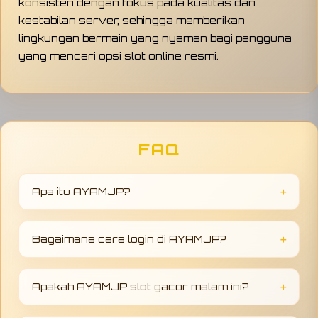
konsisten dengan fokus pada kualitas dan
kestabilan server, sehingga memberikan
lingkungan bermain yang nyaman bagi pengguna
yang mencari opsi slot online resmi.
FAQ
Apa itu AYAMJP?
AYAMJP adalah platform slot online yang
menyediakan link login resmi ke permainan
Bagaimana cara login di AYAMJP?
Slot Gacor 2026 dengan dukungan Slot88.
Situs ini dikenal fokus pada game slot dengan
Pemain dapat mengakses link login resmi
potensi kemenangan tinggi.
AYAMJP yang tersedia di halaman utama.
Apakah AYAMJP slot gacor malam ini?
Gunakan username dan password yang
sudah didaftarkan untuk masuk ke akun
AYAMJP menyediakan akses ke slot gacor