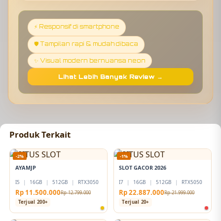
⚡ Responsif di smartphone
🛡️ Tampilan rapi & mudah dibaca
✨ Visual modern bernuansa neon
Lihat Lebih Banyak Review →
Produk Terkait
-2%
-1%
AYAMJP
SLOT GACOR 2026
I5
|
16GB
|
512GB
|
RTX3050
I7
|
16GB
|
512GB
|
RTX5050
Rp 11.500.000
Rp 22.887.000
Rp 12.799.000
Rp 21.999.000
Terjual 200+
Terjual 20+