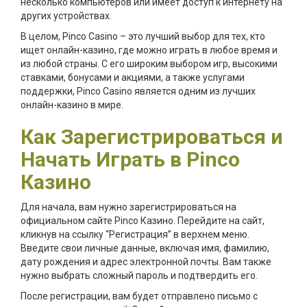
несколько компьютеров или имеет доступ к интернету на
других устройствах.
В целом, Pinco Casino – это лучший выбор для тех, кто
ищет онлайн-казино, где можно играть в любое время и
из любой страны. С его широким выбором игр, высокими
ставками, бонусами и акциями, а также услугами
поддержки, Pinco Casino является одним из лучших
онлайн-казино в мире.
Как Зарегистрироваться и
Начать Играть в Pinco
Казино
Для начала, вам нужно зарегистрироваться на
официальном сайте Pinco Казино. Перейдите на сайт,
кликнув на ссылку “Регистрация” в верхнем меню.
Введите свои личные данные, включая имя, фамилию,
дату рождения и адрес электронной почты. Вам также
нужно выбрать сложный пароль и подтвердить его.
После регистрации, вам будет отправлено письмо с