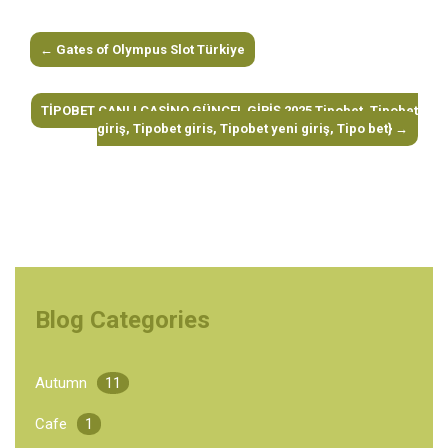
←
Gates of Olympus Slot Türkiye
Post navigation
TİPOBET CANLI CASİNO GÜNCEL GİRİŞ 2025 Tipobet, Tipobet
giriş, Tipobet giris, Tipobet yeni giriş, Tipo bet}
→
Blog Categories
Autumn
11
Cafe
1